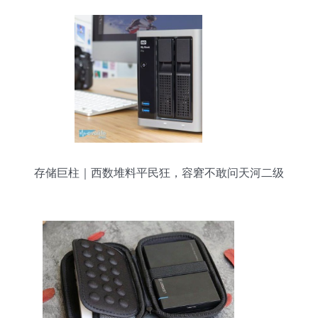
存储巨柱｜西数堆料平民狂，容窘不敢问天河二级