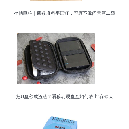
存储巨柱｜西数堆料平民狂，容窘不敢问天河二级
把U盘秒成渣渣？看移动硬盘盒如何放出“存储大
招”！