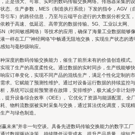
石，正是强大、可靠、实时的数码传输交换网络。传感器采集的
备状态、生产参数，MES（制造执行系统）下发的指令，AGV（
动导引车）的路径信息，乃至与云端平台进行的大数据分析交互
都依赖于高速、低延迟、高带宽的数据传输。5G、工业以太网、
TSN（时间敏感网络）等技术的应用，确保了海量工业数据能够
血液一样在工厂“神经网络”中畅通无阻地交换，实现生产状态的透
化感知与毫秒级响应。
这种深度的数码传输交换能力，催生了前所未有的价值创造模式
它实现了生产的高度柔性化。通过数据的实时同步，生产线能够
速响应订单变化，实现不同产品的混线生产，满足个性化定制的
场需求。它赋能了预测性维护。通过对设备运行数据的持续监控
分析，系统可以提前预警潜在故障，安排维护，极大减少非计划
机，提升设备综合效率（OEE）。它优化了资源与能源配置。全
能耗、物料流数据被实时采集与交换，通过算法优化调度，实现
益生产与绿色制造。
“创赢未来”并非一句空谈。具备先进数码传输交换能力的数字工厂
正通过数据驱动决策，持续降低运营成本、提升产品质量、缩短