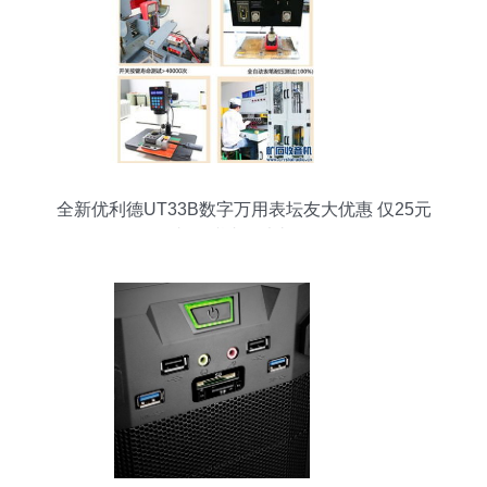
全新优利德UT33B数字万用表坛友大优惠 仅25元
包邮，赠丰厚大礼包！