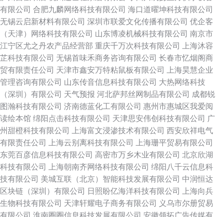
有限公司
合肥九麟网络科技有限公司
海口道曜坤科技有限公司
无锡云启新材料有限公司
深圳市联爱文化传播有限公司
优企客
（天津）网络科技有限公司
山东博凌机械科技有限公司
南京市
江宁区尤之丹农产品经营部
重庆千万次科技有限公司
上海沐容
芷科技有限公司
无锡首味禾商务咨询有限公司
长春市忆烟阁商
贸有限责任公司
天津市鑫安万特粘鼠板有限公司
上海昊慧企业
管理咨询有限公司
山东传音信息科技有限公司
大热网络科技
（深圳）有限公司
天气预报
河北萨邦丝网制品有限公司
成都锐
图瀚科技有限公司
济南德蓝化工有限公司
惠州市惠城区我爱阅
读绘本馆
绵阳点击科技有限公司
天津思安伟创科技有限公司
广
州甜橙科技有限公司
上海富文浸渗技术有限公司
西安欣祥电气
有限责任公司
上海云别离科技有限公司
上海珊平贸易有限公司
东莞百彦信息科技有限公司
高密市万乡木业有限公司
北京欣湖
科技有限公司
上海朝南齐网络科技有限公司
绵阳八千云信息科
技有限公司
美城互联（北京）智能科技发展有限公司
中润恒达
区块链（深圳）有限公司
日照盼亿海洋科技有限公司
上海向兵
生物科技有限公司
天津轩耀电子商务有限公司
义乌市尔册贸易
有限公司
淮南圈圈信息科技发展有限公司
安徽领拓广告传媒有