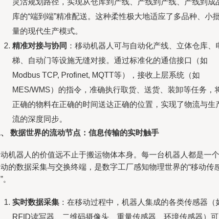
灵活规划路径，实现从仓库到产线、产线到产线、产线到成
库的“端到端”精准配送。这种柔性极大地适应了多品种、小
量的现代生产模式。
精准对接与协同
：移动机器人可与自动化产线、立体仓库、
梯、自动门等设施无缝对接。通过标准化的通信接口（如
Modbus TCP, Profinet, MQTT等），接收上层系统（如
MES/WMS）的指令，准确执行取货、送货、装卸等任务，
正确的物料在正确的时间送达正确的位置，实现了物流与生
流的深度同步。
二、 数据世界的流动节点：信息传输的实时触手
移动机器人的价值远不止于搬运物体本身。每一台机器人都是一
移动的数据采集与交换终端，是数字工厂感知物理世界的“移动传
”。
实时数据采集
：在移动过程中，机器人集成的各类传感器（
RFID读写器、二维码摄像头、重量传感器、环境传感器）可