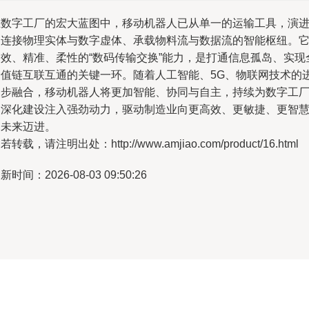
在数字工厂的宏大蓝图中，移动机器人已从单一的运输工具，演
为连接物理实体与数字虚体、承载物料流与数据流的智能枢纽。
高效、精准、柔性的“数码传输交换”能力，是打通信息孤岛、实现
价值链互联互通的关键一环。随着人工智能、5G、物联网技术的
一步融合，移动机器人将更加智能、协同与自主，持续为数字工
的深化建设注入强劲动力，驱动制造业向更高效、更敏捷、更智
的未来迈进。
若转载，请注明出处：http://www.amjiao.com/product/16.html
新时间：2026-08-03 09:50:26