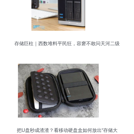
存储巨柱｜西数堆料平民狂，容窘不敢问天河二级
把U盘秒成渣渣？看移动硬盘盒如何放出“存储大